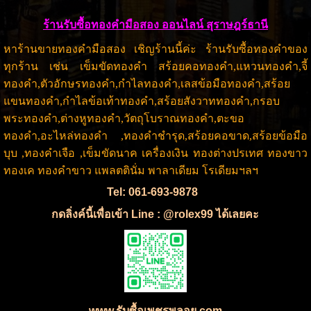
ร้านรับซื้อทองคํามือสอง ออนไลน์ สุราษฎร์ธานี
หาร้านขายทองคำมือสอง เชิญร้านนี้ค่ะ ร้านรับซื้อทองคำของ
ทุกร้าน เช่น เข็มขัดทองคำ สร้อยคอทองคำ,แหวนทองคำ,จี้
ทองคำ,ตัวอักษรทองคำ,กำไลทองคำ,เลสข้อมือทองคำ,สร้อย
แขนทองคำ,กำไลข้อเท้าทองคำ,สร้อยสังวาททองคำ,กรอบ
พระทองคำ,ต่างหูทองคำ,วัตถุโบราณทองคำ,ตะขอ
ทองคำ,อะไหล่ทองคำ ,ทองคำชำรุด,สร้อยคอขาด,สร้อยข้อมือ
บุบ ,ทองคำเจือ ,เข็มขัดนาค เครื่องเงิน ทองต่างปรเทศ ทองขาว
ทองเค ทองคำขาว แพลตตินั่ม พาลาเดียม โรเดียมฯลฯ
Tel: 061-693-9878
กดลิ่งค์นี้เพื่อเข้า Line : @rolex99 ได้เลยคะ
www.รับซื้อเพชรพลอย.com