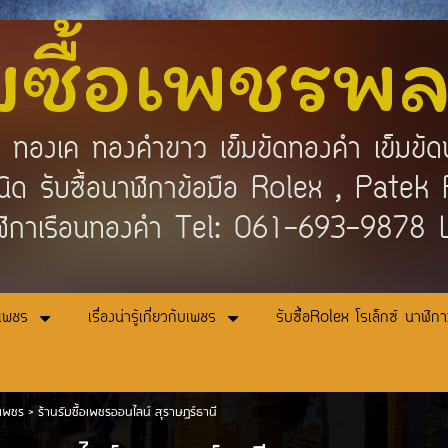
บซื้อเพชรพ
คำ ทองเค ทองคำขาว เข็มขัดทองคำ เข็มขัด
กชนิด รับซื้อนาฬิกาข้อมือ Rolex , Pat
ิกาเรือนทองคำ Tel: 061-693-9878
อเพชร
เรื่องน่ารู้เกี่ยวกับเพชร
รับซื้อRolex โรเล็กซ์ นาฬิก
อเพชร
>
ร้านรับซื้อเพชรออนไลน์ สุราษฎร์ธานี