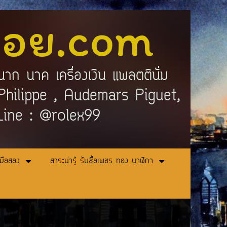
ลอย.com
นาก นาค เครื่องเงิน แพลตตินั่ม
ek Philippe , Audemars Piguet,
 Line : @rolex99
ามือสอง
สาระน่ารู้ รับซื้อเพชร ทอง นาฬิกา