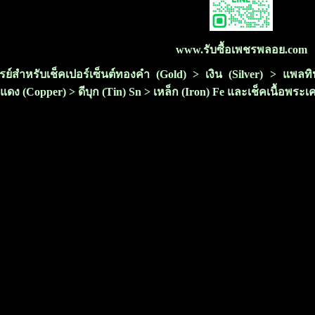
www.รับซื้อเพชรพลอย.com
ซเรย์สำหรับเช็คเปอร์เซ็นต์ทองคำ (Gold) > เงิน (Silver) > แพ
แดง (Copper) > ดีบุก (Tin) Sn > เหล็ก (Iron) Fe และเช็คเนื้อพระเ