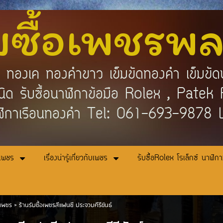
บซื้อเพชรพ
คำ ทองเค ทองคำขาว เข็มขัดทองคำ เข็มขัด
กชนิด รับซื้อนาฬิกาข้อมือ Rolex , Pat
ิกาเรือนทองคำ Tel: 061-693-9878
อเพชร
เรื่องน่ารู้เกี่ยวกับเพชร
รับซื้อRolex โรเล็กซ์ นาฬิก
อเพชร
>
ร้านรับซื้อเพชรสีแฟนซี ประจวบคีรีขันธ์