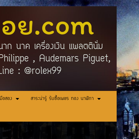
ลอย.com
นาก นาค เครื่องเงิน แพลตตินั่ม
ek Philippe , Audemars Piguet,
 Line : @rolex99
ามือสอง
สาระน่ารู้ รับซื้อเพชร ทอง นาฬิกา