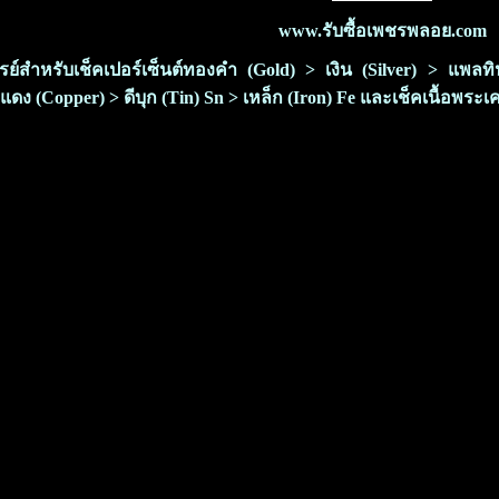
www.รับซื้อเพชรพลอย.com
ซเรย์สำหรับเช็คเปอร์เซ็นต์ทองคำ (Gold) > เงิน (Silver) > แพ
แดง (Copper) > ดีบุก (Tin) Sn > เหล็ก (Iron) Fe และเช็คเนื้อพระเ