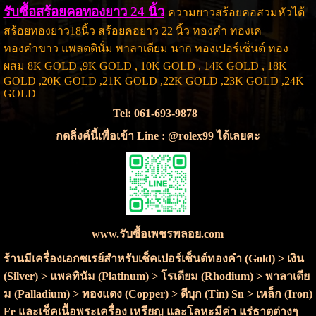
รับซื้อสร้อยคอทองยาว 24 นิ้ว
ความยาวสร้อยคอสวมหัวได้
สร้อยทองยาว18นิ้ว สร้อยคอยาว 22 นิ้ว ทองคำ ทองเค
ทองคำขาว แพลตตินั่ม พาลาเดียม นาก ทองเปอร์เซ็นต์ ทอง
ผสม
8K GOLD ,
9K GOLD ,
10K GOLD ,
14K GOLD , 1
8K
GOLD ,
20K GOLD ,
21K GOLD ,
22K GOLD ,
23K GOLD ,
24K
GOLD
Tel: 061-693-9878
กดลิ่งค์นี้เพื่อเข้า Line : @rolex99 ได้เลยคะ
www.รับซื้อเพชรพลอย.com
ร้านมีเครื่องเอกซเรย์สำหรับเช็คเปอร์เซ็นต์ทองคำ (Gold) > เงิน
(Silver) > แพลทินัม (Platinum) > โรเดียม (Rhodium) > พาลาเดีย
ม (Palladium) > ทองแดง (Copper) > ดีบุก (Tin) Sn > เหล็ก (Iron)
Fe และเช็คเนื้อพระเครื่อง เหรียญ และโลหะมีค่า แร่ธาตุต่างๆ