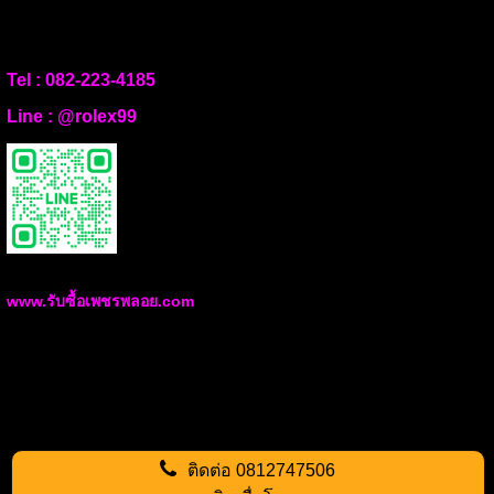
Tel :
082-223-4185
Line :
@rolex99
www.รับซื้อเพชรพลอย.com
ติดต่อ
0812747506