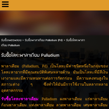
รับซื้อเพชรพลอย
>
รับซื้อพาลาเดียม Palladium (Pd)
>
รับซื้อโลหะพาลา
เดียม Palladium
รับซื้อโลหะพาลาเดียม Palladium
พาลาเดียม (Palladium, Pd) เป็นโลหะมีค่าชนิดหนึ่งในกลุ่มของ
โลหะหายากที่มีคุณสมบัติพิเศษหลายด้าน มันเป็นโลหะที่มีสีเงิน
เงางามและมีความทนทานต่อการกัดกร่อน มีความคงทนสูงใน
สภาวะต่าง ๆ ซึ่งทำให้มันมีการใช้งานในหลากหลาย
อุตสาหกรรม
รับซื้อโลหะพาลาเดียม
Palladium ผงพาลาเดียม แร่พาลาเดียม
ก้อนพาลาเดียม แท่งพาลาเดียม ลวดพาลาเดียม เศษพาลาเดียม