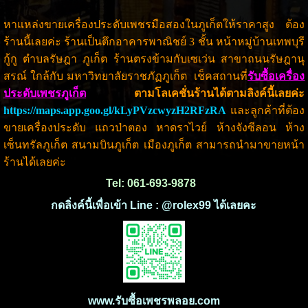
หาแหล่งขายเครื่องประดับเพชรมือสองในภูเก็ตให้ราคาสูง ต้อง
ร้านนี้เลยค่ะ ร้านเป็นตึกอาคารพาณิชย์ 3 ชั้น หน้าหมู่บ้านเทพบุรี
กู้กู ตำบลรัษฎา ภูเก็ต ร้านตรงข้ามกับเซเว่น สาขาถนนรัษฎานุ
สรณ์ ใกล้กับ มหาวิทยาลัยราชภัฏภูเก็ต เช็คสถานที่
รับซื้อเครื่อง
ประดับเพชรภูเก็ต
ตามโลเคชั่นร้านได้ตามลิงค์นี้เลยค่ะ
https://maps.app.goo.gl/kLyPVzcwyzH2RFzRA
และลูกค้าที่ต้อง
ขายเครื่องประดับ แถวป่าตอง หาดราไวย์ ห้างจังซีลอน ห้าง
เซ็นทรัลภูเก็ต สนามบินภูเก็ต เมืองภูเก็ต สามารถนำมาขายหน้า
ร้านได้เลยค่ะ
Tel: 061-693-9878
กดลิ่งค์นี้เพื่อเข้า Line : @rolex99 ได้เลยคะ
www.รับซื้อเพชรพลอย.com