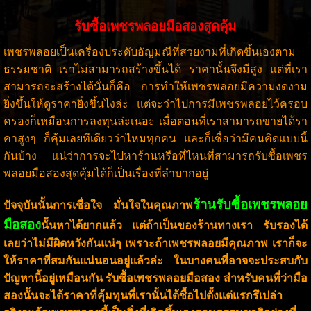
รับซื้อเพชรพลอยมือสองสุดคุ้ม
เพชรพลอยเป็นเครื่องประดับอัญมณีที่สวยงามที่เกิดขึ้นเองตาม
ธรรมชาติ เราไม่สามารถสร้างขึ้นได้ ราคานั้นจึงมีสูง แต่ที่เรา
สามารถจะสร้างได้นั่นก็คือ การทำให้เพชรพลอยมีความงดงาม
ยิ่งขึ้นให้ดูราคายิ่งขึ้นไงล่ะ แต่จะว่าไปการมีเพชรพลอยไว้ครอบ
ครองก็เหมือนการลงทุนล่ะเนอะ เมื่อตอนที่เราสามารถขายได้รา
คาสูงๆ ก็คุ้มเลยทีเดียวว่าไหมทุกคน และก็เชื่อว่ามีคนคิดแบบนี้
กันบ้าง แน่ว่าการจะไปหาร้านหรือที่ไหนที่สามารถรับซื้อเพชร
พลอยมือสองสุดคุ้มได้ก็เป็นเรื่องที่ลำบากอยู่
ร้านรับซื้อเพชรพลอย
ปัจจุบันนั้นการเชื่อใจ มั่นใจในคุณภาพ
มือสอง
นั้นหาได้ยากแล้ว แต่ถ้าเป็นของร้านทางเรา รับรองได้
เลยว่าไม่มีผิดหวังกันแน่ๆ เพราะถ้าเพชรพลอยมีคุณภาพ เราก็จะ
ให้ราคาที่สมกันแน่นอนอยู่แล้วล่ะ ในบางคนที่อาจจะประสบกับ
ปัญหานี้อยู่เหมือนกัน รับซื้อเพชรพลอยมือสอง สำหรับคนที่ว่ามือ
สองนั้นจะได้ราคาที่คุ้มทุนที่เรานั้นได้ซื้อไปตั้งแต่แรกรึเปล่า