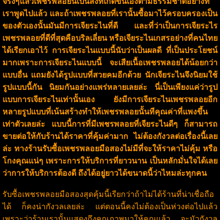
จริงๆแล้วเพชรพลอยนี้เป็นสิ่งที่เกิดขึ้นเองตามธรรมชาติอย่างที่
เราพูดไปแล้ว และถ้าเพชรพลอยที่เรานั้นซื้อมาไว้ครอบครองเป็น
ของตัวเองนั้นมันมีการเจียระไนที่ดี และที่ว่าเป็นการเจียระไร
เพชรพลอยที่ดีที่สุดคือบริลเลี่ยน หรือเจียระไนเกสรอย่างที่คนไทย
ได้เรียกเอาไว้ การเจียระไนแบบนี้นับว่าเป็นผลดี ที่เป็นประโยชน์
มากเพราะการเจียระไนแบบนี้ จะเสียเนื้อเพชรพลอยได้น้อยกว่า
แบบอื่น แถมยังได้รูปแบบที่สวยคมอีกด้วย นักเจียระไนจึงนิยมใช้
รูปแบบนี้กัน นิยมกันอย่างแพร่หลายเลยล่ะ นี่เป็นเพียงแค่ว่ารูป
แบบการเจียระไนเท่านั้นเอง ยังมีการเจียระไนเพชรพลอยอีก
หลายรูปแบบที่เน้นสร้างทำให้เพชรพลอยนั้นทีคุณค่าที่แพงขึ้น
เท่าตัวเลยล่ะ แบบนี้การที่มีเพชรพลอยที่เจียระไนดีๆ ก็สามารถ
ขายต่อให้กับร้านได้ราคาที่คุ้มค่ามาก ไม่ต้องกังวลต่อเรื่องนี้เลย
ล่ะ ทางร้านรับซื้อเพชรพลอยมือสองไม่มีที่จะให้ราคาไม่คุ้ม หรือ
โกงคุณแน่ๆ เพราะการให้บริการที่ยาวนาน เป็นหลักมั่นใจได้เลย
ว่าการให้บริการต้องดี ถึงได้อยู่ยาวได้ขนาดนี้ว่าไหมล่ะทุกคน
รับซื้อเพชรพลอยมือสองสุดคุ้มนี้เรียกว่าถ้าไม่ได้ร้านที่น่าเชื่อถือ
ได้ ก็คงน่ากังวลเลยล่ะ แต่ตอนนี้คงไม่ต้องเป็นห่วงต่อไปแล้ว
เพราะว่าร้านเรานั้นแสดงถึงคุณภาพมาให้คุณแล้ว จะมัวกังวล