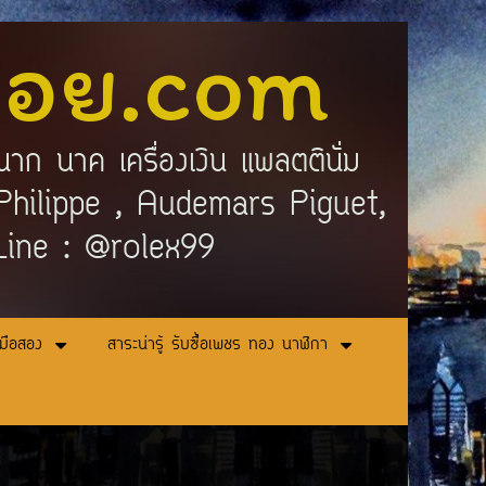
ลอย.com
นาก นาค เครื่องเงิน แพลตตินั่ม
ek Philippe , Audemars Piguet,
 Line : @rolex99
ามือสอง
สาระน่ารู้ รับซื้อเพชร ทอง นาฬิกา