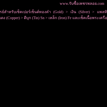
www.รับซื้อเพชรพลอย.com
ซเรย์สำหรับเช็คเปอร์เซ็นต์ทองคำ (Gold) > เงิน (Silver) > แพ
ดง (Copper) > ดีบุก (Tin) Sn > เหล็ก (Iron) Fe และเช็คเนื้อพระเคร