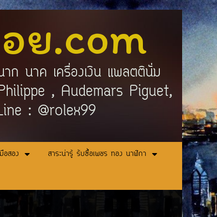
ลอย.com
นาก นาค เครื่องเงิน แพลตตินั่ม
ek Philippe , Audemars Piguet,
 Line : @rolex99
ามือสอง
สาระน่ารู้ รับซื้อเพชร ทอง นาฬิกา