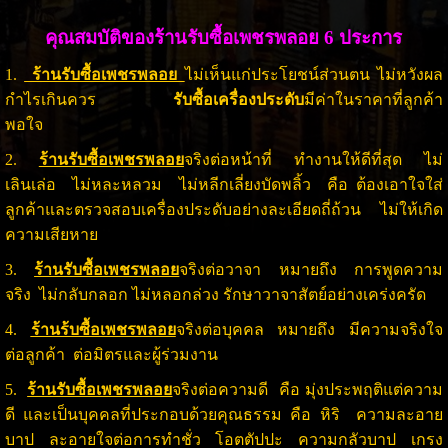
คุณสมบัติของร้าน
รับซื้อเพชร
พลอย 6 ประการ
1.
ร้านรับซื้อเพชรพลอย
ไม่เห็นแก่ประโยชน์ส่วนตน ไม่หวังผล
กำไรเกินควร
รับซื้อเครื่องประดับ
มีค่าในราคาที่ลูกค้า
พอใจ
2.
ร้านรับซื้อเพชรพลอย
จริงต่อหน้าที่ ทำงานให้ดีที่สุด ไม่
เลินเล่อ ไม่หละหลวม ไม่หลีกเลี่ยงบัดพลิ้ว คือ ต้องเอาใจใส่
ลูกค้าและตรวจสอบเครื่องประดับอย่างละเอียดถี่ถ้วน ไม่ให้เกิด
ความเสียหาย
3.
ร้านรับซื้อเพชรพลอย
จริงต่อวาจา หมายถึง การพูดความ
จริง ไม่กลับกลอก ไม่หลอกล่วง รักษาวาจาสัตย์อย่างเคร่งครัด
4.
ร้านร้บซื้อเพชรพลอย
จริงต่อบุคคล หมายถึง มีความจริงใจ
ต่อลูกค้า ต่อมิตรและผู้ร่วมงาน
5.
ร้านรับซื้อเพชรพลอย
จริงต่อความดี คือ มุ่งประพฤติแต่ความ
ดี และเป็นบุคคลที่ประกอบด้วยคุณธรรม คือ หิริ ความละอาย
บาป ละอายใจต่อการทำชั่ว โอตตัปปะ ความกลัวบาป เกรง