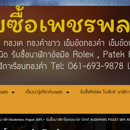
บซื้อเพชรพ
คำ ทองเค ทองคำขาว เข็มขัดทองคำ เข็มขัด
กชนิด รับซื้อนาฬิกาข้อมือ Rolex , Pat
ิกาเรือนทองคำ Tel: 061-693-9878
อเพชร
เรื่องน่ารู้เกี่ยวกับเพชร
รับซื้อRolex โรเล็กซ์ นาฬิก
้อนาฬิกาAudemars Piguet (AP)
>
รับซื้อนาฬิกาโอเดอมาร์ส ปิเกต์ AUDEMARS PIGUET (AP)