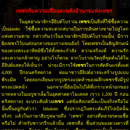
เพชรกับความเชื่อและพลังอำนาจแห่งเพชร
ในยุคอาณาจักรอียิปต์โบราณ
เพชร
เป็นสิ่งที่ใช้ชื้อความ
เป็นอมตะ ใช้ชื้อความสะดวกสบายในการเดินทางขามไปสู่โลก
แห่งความตาย กล่าวกันว่าในอาณาจักรอียิปต์โบราณนั้น มีการ
ฝังเพชรไว้บนส่งนกลางของกางเขนอังก์ โดยเพชรเป็นสัญลักษณ์
ของดวงพระอาทิตย์ซึ่งให้ทั้งพละกำลัง ความจริงแท้ ความรัก
และความกล้าหาญ อย่างไรก็ตาม จากโบราณวัตถุที่ขุดค้นได้ใน
อียิปต์แสดงให้เห็นว่า น่าจะมีการใช้
เพชร
ในการตัดหินแร่ตั้งแต่
4,000 ปีก่อนคริสตกาล ต่อมาชาวอียิปต์อาจจะสร้างรูปแบบ
พีระมิด โดยลอกเลียนจากรูปทรงแปดห้าของผลึกเพชรซึ่งมีรูป
ทรงแปดหน้า นอกจากนี้ยังเป็นไปได้ที่เกราะหน้าอกของ
บาทหลวงในเยรูซาเล็มในยุคศาสดาโมเสลส (ราว 1,200 ปี ก่อน
คริสตกาล) จะประดับด้วย
เพชร
แต่ข้อสังเกตนี้จะเป็นจริงหรือไม่
นั้นขึ้นอยู่กับคำว่า Jahalom ซึ่งปรากฎในพระคัมภีร์ไปเบิลนั้น
จริงๆ แล้วในภาษาฮิบรูหมายถึง "เพชร" อย่างที่หลายๆคนเชื่อ
หรือไม่ สำหรับชาวกรีกแล้วนั้น เพชรคือ ชิ้นส่วนของดวงดาวที่