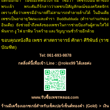
แตกออกมา ในขณะที่คนโบราณ เชื่อว่า เพชรเป็นน้ำตาของ
พระเจ้า พระคัมภีร์กล่าวว่าเพชรเป็สัญลักษณ์ของคริสตจักร
เพราะเชื่อว่าเพชรมีอำนาจที่ไม่สามารถทำลายล้างได้ ในอินเดีย
เพชรเป็นยาอายุวัฒนะและตำรา Buddhabhada (ตำราเก่าแก่ของ
อินเดีย) ยังช่วยย้ำถึงพลังของเพชรในการช่วยป้องกันผู้สวมใส่ให้
พ้นจาก งู ไฟ ยาพิษ โรคร้าย และวัญญาณชั่วร้ายอีกด้วย
ขอบคุณหนังสือ เพชร ศาสตราจารย์ ศักดา ศิริพันธ์ (ราช
บัณฑิต)
Tel: 061-693-9878
กดลิ่งค์นี้เพื่อเข้า Line : @rolex99 ได้เลยค่ะ
www.รับซื้อเพชรพลอย.com
ร้านมีเครื่องเอกซเรย์สำหรับเช็คเปอร์เซ็นต์ทองคำ (Gold) > เงิน