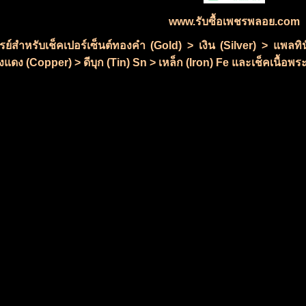
www.รับซื้อเพชรพลอย.com
ซเรย์สำหรับเช็คเปอร์เซ็นต์ทองคำ (Gold) > เงิน (Silver) > แพ
แดง (Copper) > ดีบุก (Tin) Sn > เหล็ก (Iron) Fe และเช็คเนื้อพระ