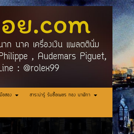
ลอย.com
นาก นาค เครื่องเงิน แพลตตินั่ม
ek Philippe , Audemars Piguet,
 Line : @rolex99
ามือสอง
สาระน่ารู้ รับซื้อเพชร ทอง นาฬิกา