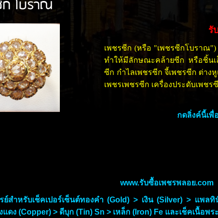
รซีก โบราณ
รั
เพชรซีก (หรือ "เพชรซีกโบราณ") 
ทำให้มีลักษณะคล้ายซีก หรือชิ้น
ซีก กำไลเพชรซีก จี้เพชรซีก ต่างห
เพชรเพชรซีก เครื่องประดับเพชรซ
กดลิ่งค์นี้เ
www.รับซื้อเพชรพลอย.com
ซเรย์สำหรับเช็คเปอร์เซ็นต์ทองคำ (Gold) > เงิน (Silver) > แพ
แดง (Copper) > ดีบุก (Tin) Sn > เหล็ก (Iron) Fe และเช็คเนื้อพระ