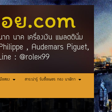
ลอย.com
นาก นาค เครื่องเงิน แพลตตินั่ม
ek Philippe , Audemars Piguet,
 Line : @rolex99
ามือสอง
สาระน่ารู้ รับซื้อเพชร ทอง นาฬิกา