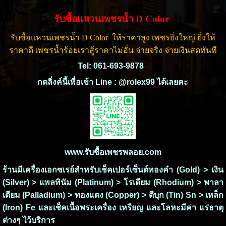
รับซื้อแหวนเพชรน้ำ D Color
รับซื้อแหวนเพชรน้ำ D Color ให้ราคาสูง เ
พชรยิ่งใหญ่ ยิ่งให้
ราคาดี
เพชรน้ำร้อยเราสู้ราคาไม่อั่น จ่ายจริง จ่ายเงินสดทันที
Tel: 061-693-9878
กดลิ่งค์นี้เพื่อเข้า Line : @rolex99 ได้เลยคะ
www.รับซื้อเพชรพลอย.com
ร้านมีเครื่องเอกซเรย์สำหรับเช็คเปอร์เซ็นต์ทองคำ (Gold) > เงิน
(Silver) > แพลทินัม (Platinum) > โรเดียม (Rhodium) > พาลา
เดียม (Palladium) > ทองแดง (Copper) > ดีบุก (Tin) Sn > เหล็ก
(Iron) Fe และเช็คเนื้อพระเครื่อง เหรียญ และโลหะมีค่า แร่ธาตุ
ต่างๆ ไว้บริการ