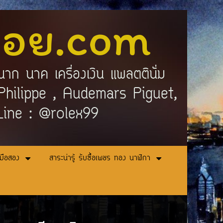
ลอย.com
นาก นาค เครื่องเงิน แพลตตินั่ม
ek Philippe , Audemars Piguet,
 Line : @rolex99
ามือสอง
สาระน่ารู้ รับซื้อเพชร ทอง นาฬิกา