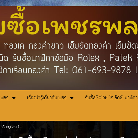
บซื้อเพชรพ
คำ ทองเค ทองคำขาว เข็มขัดทองคำ เข็มขัด
กชนิด รับซื้อนาฬิกาข้อมือ Rolex , Pat
ิกาเรือนทองคำ Tel: 061-693-9878
อเพชร
เรื่องน่ารู้เกี่ยวกับเพชร
รับซื้อRolex โรเล็กซ์ นาฬิก
้อเหรียญทองคำ